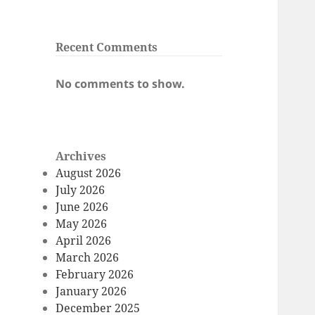
Recent Comments
No comments to show.
Archives
August 2026
July 2026
June 2026
May 2026
April 2026
March 2026
February 2026
January 2026
December 2025