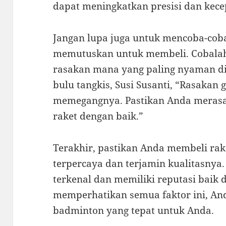
dapat meningkatkan presisi dan kec
Jangan lupa juga untuk mencoba-cob
memutuskan untuk membeli. Cobalah
rasakan mana yang paling nyaman di
bulu tangkis, Susi Susanti, “Rasakan 
memegangnya. Pastikan Anda merasa
raket dengan baik.”
Terakhir, pastikan Anda membeli rak
terpercaya dan terjamin kualitasnya. 
terkenal dan memiliki reputasi baik 
memperhatikan semua faktor ini, A
badminton yang tepat untuk Anda.