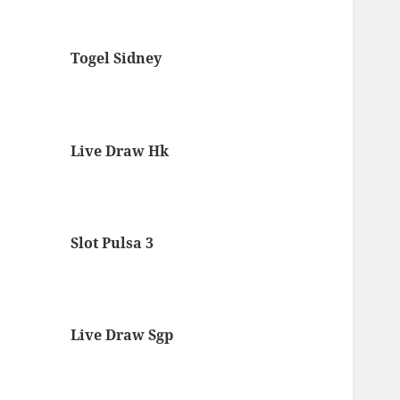
Togel Sidney
Live Draw Hk
Slot Pulsa 3
Live Draw Sgp