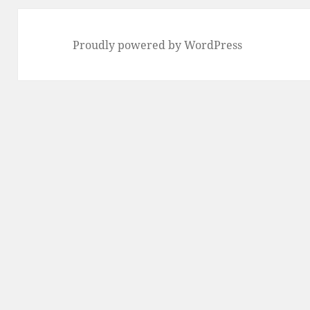
Proudly powered by WordPress