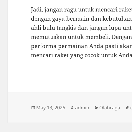
Jadi, jangan ragu untuk mencari rake
dengan gaya bermain dan kebutuhan 
ahli bulu tangkis dan jangan lupa u
memutuskan untuk membeli. Dengan 
performa permainan Anda pasti akan
mencari raket yang cocok untuk Anda
Posted
Author
Categories
May 13, 2026
admin
Olahraga
on