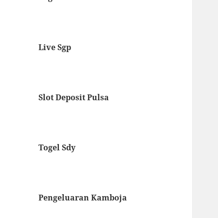
Live Sgp
Slot Deposit Pulsa
Togel Sdy
Pengeluaran Kamboja