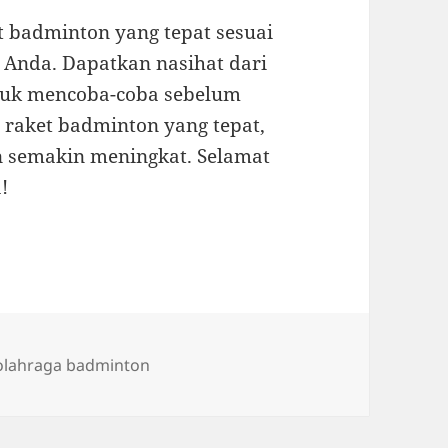
t badminton yang tepat sesuai
Anda. Dapatkan nasihat dari
ntuk mencoba-coba sebelum
raket badminton yang tepat,
 semakin meningkat. Selamat
!
Tags
olahraga badminton