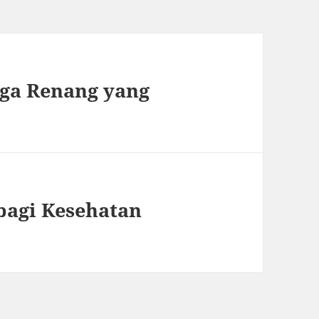
ga Renang yang
bagi Kesehatan