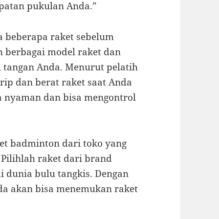
epatan pukulan Anda.”
a beberapa raket sebelum
 berbagai model raket dan
 tangan Anda. Menurut pelatih
grip dan berat raket saat Anda
 nyaman dan bisa mengontrol
et badminton dari toko yang
Pilihlah raket dari brand
di dunia bulu tangkis. Dengan
nda akan bisa menemukan raket