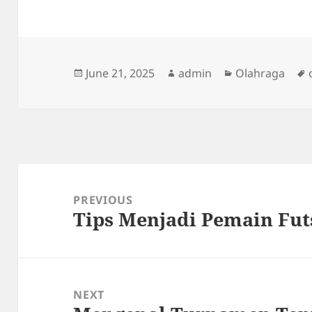
Posted
Author
Categories
June 21, 2025
admin
Olahraga
on
Post
navigation
PREVIOUS
Tips Menjadi Pemain Fut
Previous
post:
NEXT