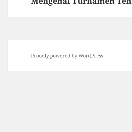
Mengenal Turnamen Teni
Next
post:
Proudly powered by WordPress