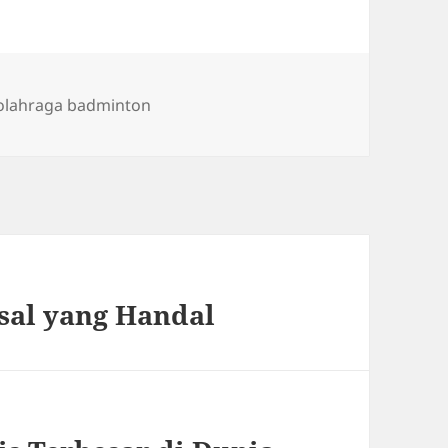
Tags
olahraga badminton
sal yang Handal