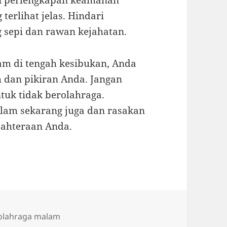
n perlengkapan keamanan
terlihat jelas. Hindari
g sepi dan rawan kejahatan.
m di tengah kesibukan, Anda
 dan pikiran Anda. Jangan
tuk tidak berolahraga.
lam sekarang juga dan rasakan
jahteraan Anda.
Tags
olahraga malam