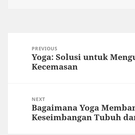
on
Post
navigation
PREVIOUS
Yoga: Solusi untuk Meng
Previous
Kecemasan
post:
NEXT
Bagaimana Yoga Memban
Next
Keseimbangan Tubuh dan
post: