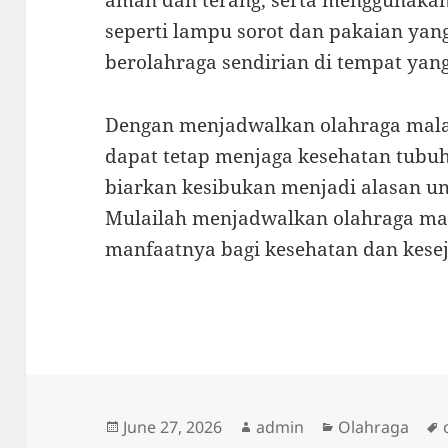
aman dan terang, serta menggunaka
seperti lampu sorot dan pakaian yang 
berolahraga sendirian di tempat yan
Dengan menjadwalkan olahraga mala
dapat tetap menjaga kesehatan tubuh
biarkan kesibukan menjadi alasan un
Mulailah menjadwalkan olahraga ma
manfaatnya bagi kesehatan dan kese
Posted
Author
Categories
June 27, 2026
admin
Olahraga