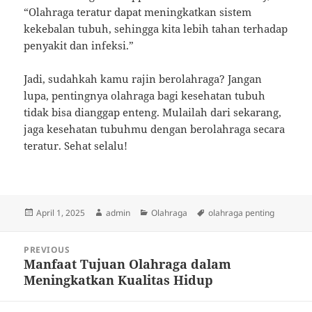
“Olahraga teratur dapat meningkatkan sistem
kekebalan tubuh, sehingga kita lebih tahan terhadap
penyakit dan infeksi.”
Jadi, sudahkah kamu rajin berolahraga? Jangan
lupa, pentingnya olahraga bagi kesehatan tubuh
tidak bisa dianggap enteng. Mulailah dari sekarang,
jaga kesehatan tubuhmu dengan berolahraga secara
teratur. Sehat selalu!
Posted
Author
Categories
Tags
April 1, 2025
admin
Olahraga
olahraga penting
on
Post
PREVIOUS
navigation
Manfaat Tujuan Olahraga dalam
Previous
Meningkatkan Kualitas Hidup
post: