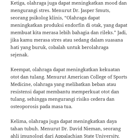
Ketiga, olahraga juga dapat meningkatkan mood dan
mengurangi stres. Menurut Dr. Jasper Smuts,
seorang psikolog klinis, “Olahraga dapat
meningkatkan produksi endorfin di otak, yang dapat
membuat kita merasa lebih bahagia dan rileks.” Jadi,
jika kamu merasa stres atau sedang dalam suasana
hati yang buruk, cobalah untuk berolahraga
sejenak.
Keempat, olahraga dapat meningkatkan kekuatan
otot dan tulang. Menurut American College of Sports
Medicine, olahraga yang melibatkan beban atau
resistensi dapat membantu memperkuat otot dan
tulang, sehingga mengurangi risiko cedera dan
osteoporosis pada masa tua.
Kelima, olahraga juga dapat meningkatkan daya
tahan tubuh. Menurut Dr. David Nieman, seorang
ahli imunologi dari Appalachian State University,