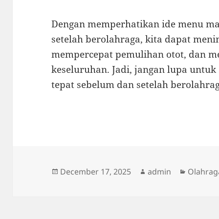
Dengan memperhatikan ide menu ma
setelah berolahraga, kita dapat men
mempercepat pemulihan otot, dan me
keseluruhan. Jadi, jangan lupa untu
tepat sebelum dan setelah berolahra
Posted
Author
Categor
December 17, 2025
admin
Olahrag
on