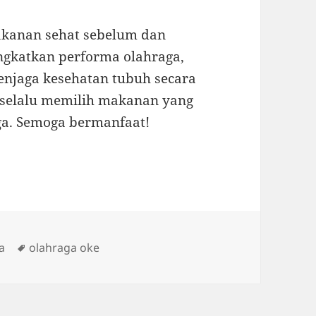
kanan sehat sebelum dan
ingkatkan performa olahraga,
njaga kesehatan tubuh secara
k selalu memilih makanan yang
ga. Semoga bermanfaat!
ies
Tags
a
olahraga oke