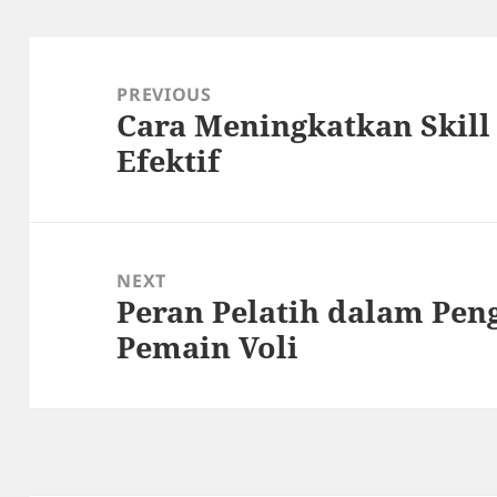
Post
navigation
PREVIOUS
Cara Meningkatkan Skill
Previous
Efektif
post:
NEXT
Peran Pelatih dalam Pe
Next
Pemain Voli
post: