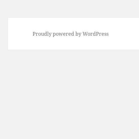
Proudly powered by WordPress