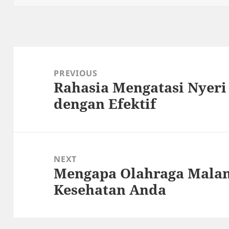
Post
navigation
PREVIOUS
Rahasia Mengatasi Nyeri
Previous
dengan Efektif
post:
NEXT
Mengapa Olahraga Malam
Next
Kesehatan Anda
post: