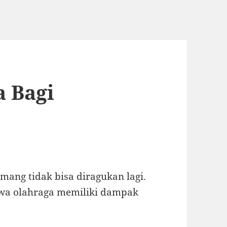
a Bagi
ang tidak bisa diragukan lagi.
wa olahraga memiliki dampak