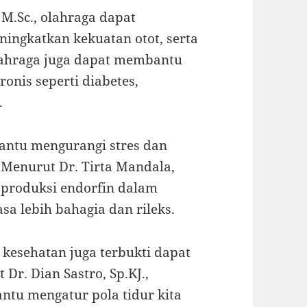
 M.Sc., olahraga dapat
ingkatkan kekuatan otot, serta
lahraga juga dapat membantu
onis seperti diabetes,
.
bantu mengurangi stres dan
 Menurut Dr. Tirta Mandala,
 produksi endorfin dalam
a lebih bahagia dan rileks.
 kesehatan juga terbukti dapat
Dr. Dian Sastro, Sp.KJ.,
ntu mengatur pola tidur kita