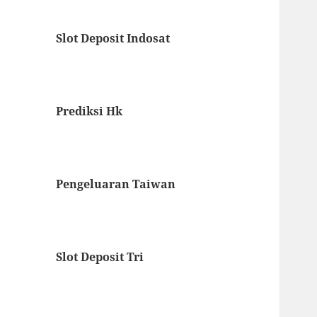
Slot Deposit Indosat
Prediksi Hk
Pengeluaran Taiwan
Slot Deposit Tri