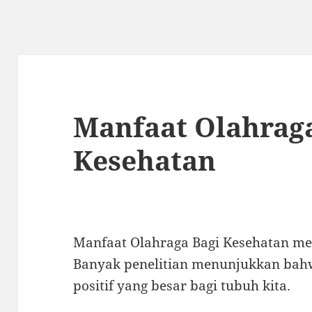
Manfaat Olahrag
Kesehatan
Manfaat Olahraga Bagi Kesehatan mem
Banyak penelitian menunjukkan bah
positif yang besar bagi tubuh kita.