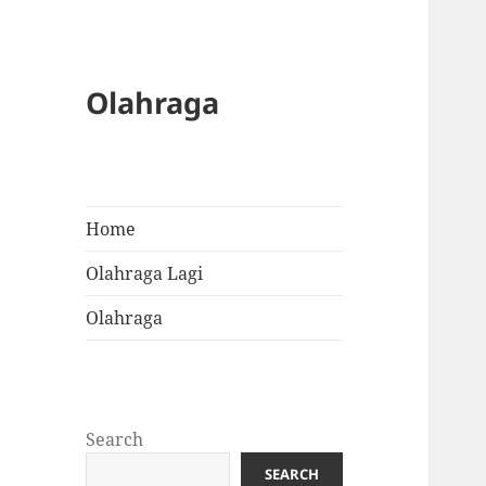
Olahraga
Home
Olahraga Lagi
Olahraga
Search
SEARCH