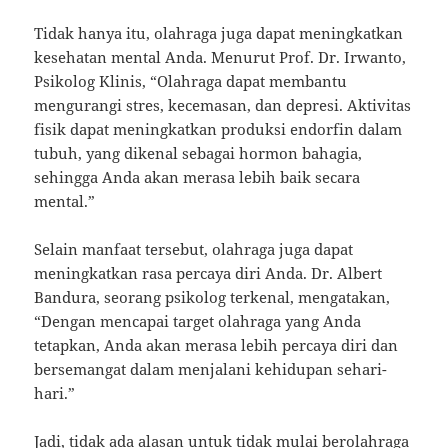
Tidak hanya itu, olahraga juga dapat meningkatkan
kesehatan mental Anda. Menurut Prof. Dr. Irwanto,
Psikolog Klinis, “Olahraga dapat membantu
mengurangi stres, kecemasan, dan depresi. Aktivitas
fisik dapat meningkatkan produksi endorfin dalam
tubuh, yang dikenal sebagai hormon bahagia,
sehingga Anda akan merasa lebih baik secara
mental.”
Selain manfaat tersebut, olahraga juga dapat
meningkatkan rasa percaya diri Anda. Dr. Albert
Bandura, seorang psikolog terkenal, mengatakan,
“Dengan mencapai target olahraga yang Anda
tetapkan, Anda akan merasa lebih percaya diri dan
bersemangat dalam menjalani kehidupan sehari-
hari.”
Jadi, tidak ada alasan untuk tidak mulai berolahraga