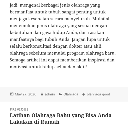
Jadi, mengenal berbagai jenis olahraga yang
bermanfaat untuk tubuh sangat penting untuk
menjaga kesehatan secara menyeluruh. Mulailah
menemukan jenis olahraga yang sesuai dengan
kebutuhan dan gaya hidup Anda, dan rasakan
manfaatnya bagi tubuh Anda. Jangan lupa untuk
selalu berkonsultasi dengan dokter atau ahli
olahraga sebelum memulai program olahraga baru.
Semoga artikel ini dapat memberikan inspirasi dan
motivasi untuk hidup sehat dan aktif!
Posted
Author
Categories
Tags
May 27, 2026
admin
Olahraga
olahraga good
on
Post
PREVIOUS
navigation
Latihan Olahraga Bahu yang Bisa Anda
Previous
Lakukan di Rumah
post: