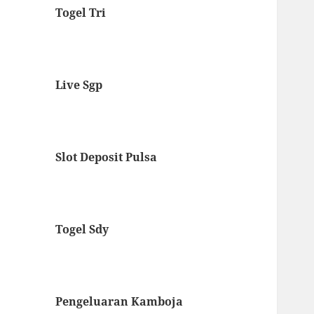
Togel Tri
Live Sgp
Slot Deposit Pulsa
Togel Sdy
Pengeluaran Kamboja