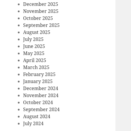
December 2025
November 2025
October 2025
September 2025
August 2025
July 2025
June 2025
May 2025
April 2025
March 2025
February 2025
January 2025
December 2024
November 2024
October 2024
September 2024
August 2024
July 2024