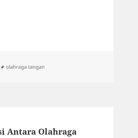
Tags
olahraga tangan
i Antara Olahraga