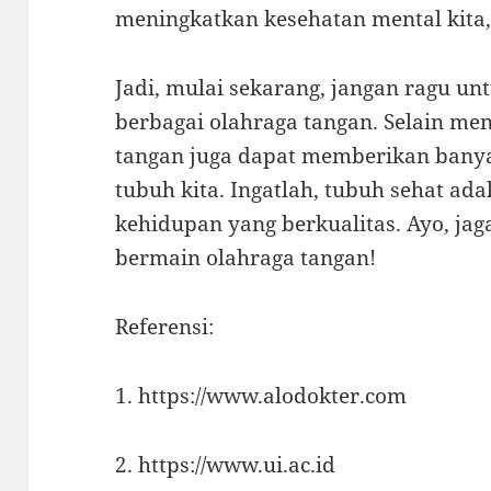
meningkatkan kesehatan mental kita,
Jadi, mulai sekarang, jangan ragu un
berbagai olahraga tangan. Selain m
tangan juga dapat memberikan banya
tubuh kita. Ingatlah, tubuh sehat ad
kehidupan yang berkualitas. Ayo, ja
bermain olahraga tangan!
Referensi:
1. https://www.alodokter.com
2. https://www.ui.ac.id