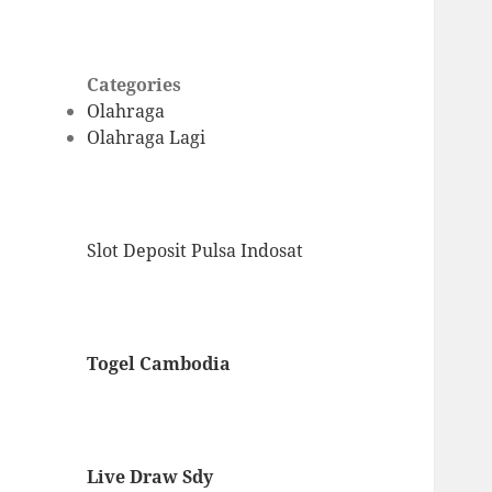
Categories
Olahraga
Olahraga Lagi
Slot Deposit Pulsa Indosat
Togel Cambodia
Live Draw Sdy