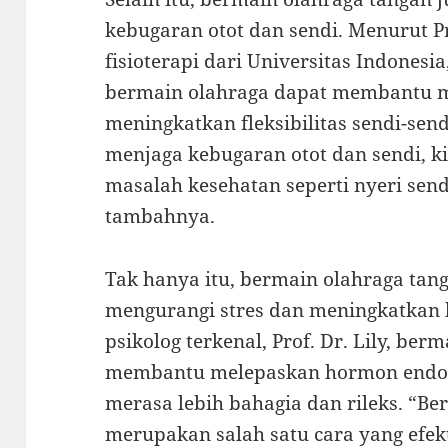
kebugaran otot dan sendi. Menurut Pr
fisioterapi dari Universitas Indonesi
bermain olahraga dapat membantu me
meningkatkan fleksibilitas sendi-sen
menjaga kebugaran otot dan sendi, k
masalah kesehatan seperti nyeri send
tambahnya.
Tak hanya itu, bermain olahraga ta
mengurangi stres dan meningkatkan 
psikolog terkenal, Prof. Dr. Lily, be
membantu melepaskan hormon endor
merasa lebih bahagia dan rileks. “B
merupakan salah satu cara yang efek