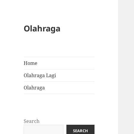
Olahraga
Home
Olahraga Lagi
Olahraga
Search
SEARCH