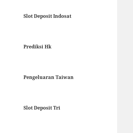
Slot Deposit Indosat
Prediksi Hk
Pengeluaran Taiwan
Slot Deposit Tri