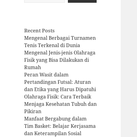
Recent Posts
Mengenal Berbagai Turnamen
Tenis Terkenal di Dunia
Mengenal Jenis-jenis Olahraga
Fisik yang Bisa Dilakukan di
Rumah
Peran Wasit dalam
Pertandingan Futsal: Aturan
dan Etika yang Harus Dipatuhi
Olahraga Fisik: Cara Terbaik
Menjaga Kesehatan Tubuh dan
Pikiran
Manfaat Bergabung dalam
Tim Basket: Belajar Kerjasama
dan Keterampilan Sosial