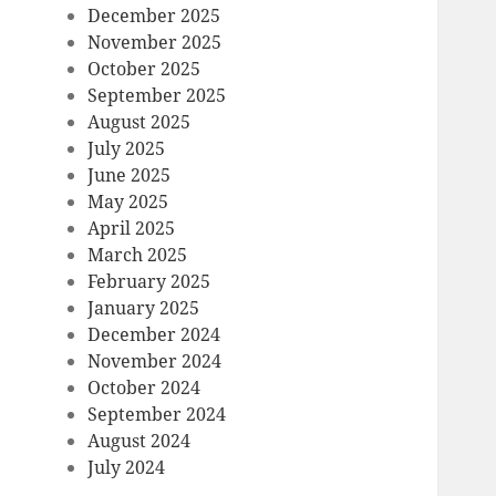
December 2025
November 2025
October 2025
September 2025
August 2025
July 2025
June 2025
May 2025
April 2025
March 2025
February 2025
January 2025
December 2024
November 2024
October 2024
September 2024
August 2024
July 2024