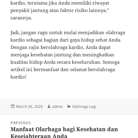
kardio, terutama jika Anda memiliki riwayat
penyakit jantung atau faktor risiko lainnya,”
sarannya.
Jadi, jangan ragu untuk mulai menjadikan olahraga
kardio sebagai bagian dari gaya hidup sehat Anda.
Dengan rajin berolahraga kardio, Anda dapat
menjaga kesehatan jantung dan meningkatkan
kualitas hidup Anda secara keseluruhan. Semoga
artikel ini bermanfaat dan selamat berolahraga
kardio!
Posted
Author
Categories
March 26, 2026
admin
Olahraga Lagi
on
Post
PREVIOUS
navigation
Manfaat Olarhaga bagi Kesehatan dan
Previous
Kesejahteraan Anda
post: