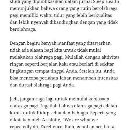
studi yang dipublikasikan dalam jurnal Sleep Health
menunjukkan bahwa orang yang rutin berolahraga
pagi memiliki waktu tidur yang lebih berkualitas
dan lebih nyenyak dibandingkan dengan yang tidak
berolahraga.
Dengan begitu banyak manfaat yang ditawarkan,
tidak ada alasan bagi kita untuk tidak mulai
melakukan olahraga pagi. Mulailah dengan aktivitas
ringan seperti berjalan kaki atau berlari di sekitar
lingkungan tempat tinggal Anda. Setelah itu, Anda
bisa mencoba perlahan-lahan menambah intensitas
dan durasi olahraga pagi Anda.
Jadi, jangan ragu lagi untuk memulai kebiasaan
olahraga pagi. Ingatlah bahwa olahraga pagi adalah
kunci untuk hidup sehat dan bahagia. Seperti yang
dikatakan oleh Aristotle, “We are what we
repeatedly do. Excellence, then, is not an act, but a