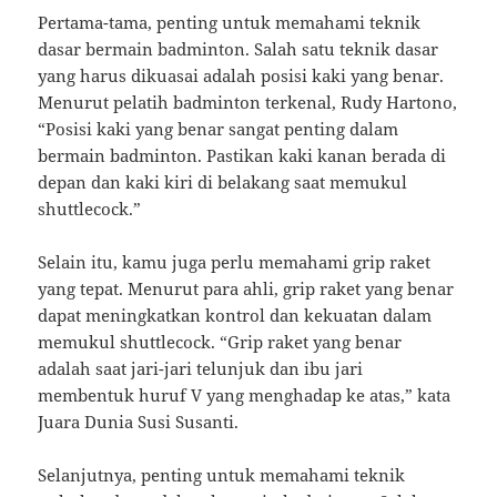
Pertama-tama, penting untuk memahami teknik
dasar bermain badminton. Salah satu teknik dasar
yang harus dikuasai adalah posisi kaki yang benar.
Menurut pelatih badminton terkenal, Rudy Hartono,
“Posisi kaki yang benar sangat penting dalam
bermain badminton. Pastikan kaki kanan berada di
depan dan kaki kiri di belakang saat memukul
shuttlecock.”
Selain itu, kamu juga perlu memahami grip raket
yang tepat. Menurut para ahli, grip raket yang benar
dapat meningkatkan kontrol dan kekuatan dalam
memukul shuttlecock. “Grip raket yang benar
adalah saat jari-jari telunjuk dan ibu jari
membentuk huruf V yang menghadap ke atas,” kata
Juara Dunia Susi Susanti.
Selanjutnya, penting untuk memahami teknik