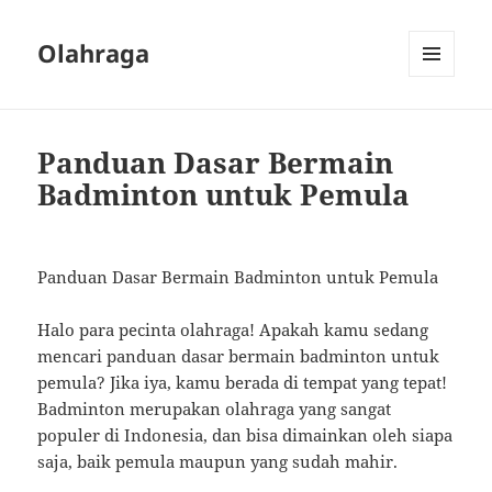
Olahraga
MENU
AND
WIDGETS
Panduan Dasar Bermain
Badminton untuk Pemula
Panduan Dasar Bermain Badminton untuk Pemula
Halo para pecinta olahraga! Apakah kamu sedang
mencari panduan dasar bermain badminton untuk
pemula? Jika iya, kamu berada di tempat yang tepat!
Badminton merupakan olahraga yang sangat
populer di Indonesia, dan bisa dimainkan oleh siapa
saja, baik pemula maupun yang sudah mahir.