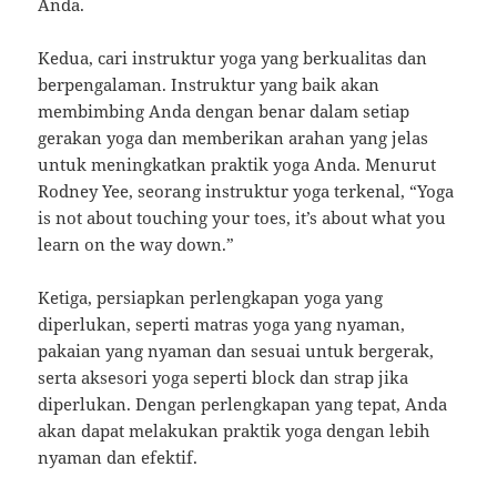
Anda.
Kedua, cari instruktur yoga yang berkualitas dan
berpengalaman. Instruktur yang baik akan
membimbing Anda dengan benar dalam setiap
gerakan yoga dan memberikan arahan yang jelas
untuk meningkatkan praktik yoga Anda. Menurut
Rodney Yee, seorang instruktur yoga terkenal, “Yoga
is not about touching your toes, it’s about what you
learn on the way down.”
Ketiga, persiapkan perlengkapan yoga yang
diperlukan, seperti matras yoga yang nyaman,
pakaian yang nyaman dan sesuai untuk bergerak,
serta aksesori yoga seperti block dan strap jika
diperlukan. Dengan perlengkapan yang tepat, Anda
akan dapat melakukan praktik yoga dengan lebih
nyaman dan efektif.