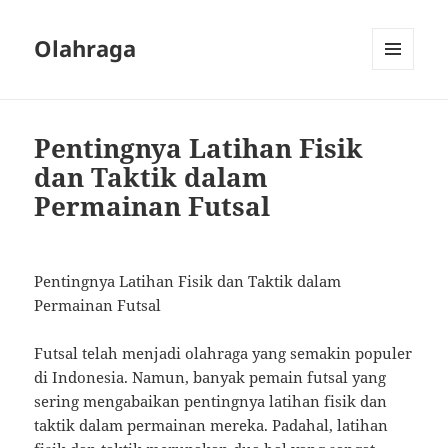
Olahraga
MENU
AND
WIDGETS
Pentingnya Latihan Fisik
dan Taktik dalam
Permainan Futsal
Pentingnya Latihan Fisik dan Taktik dalam
Permainan Futsal
Futsal telah menjadi olahraga yang semakin populer
di Indonesia. Namun, banyak pemain futsal yang
sering mengabaikan pentingnya latihan fisik dan
taktik dalam permainan mereka. Padahal, latihan