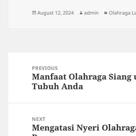
Posted
Author
Categories
August 12, 2024
admin
Olahraga L
on
Post
navigation
PREVIOUS
Manfaat Olahraga Siang 
Previous
Tubuh Anda
post:
NEXT
Mengatasi Nyeri Olahrag
Next