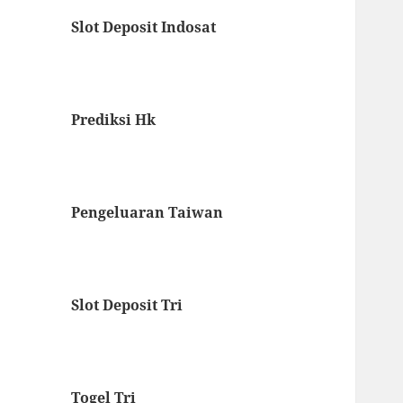
Slot Deposit Indosat
Prediksi Hk
Pengeluaran Taiwan
Slot Deposit Tri
Togel Tri