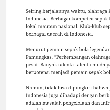
Seiring berjalannya waktu, olahraga
Indonesia. Berbagai kompetisi sepak b
lokal maupun nasional. Klub-klub se
berbagai daerah di Indonesia.
Menurut pemain sepak bola legendar
Pamungkas, “Perkembangan olahraga 
pesat. Banyak talenta-talenta muda
berpotensi menjadi pemain sepak bol
Namun, tidak bisa dipungkiri bahwa
Indonesia juga dihadapi dengan berb
adalah masalah pengelolaan dan inf