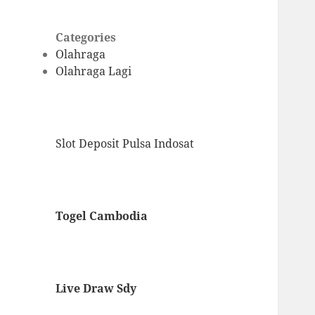
Categories
Olahraga
Olahraga Lagi
Slot Deposit Pulsa Indosat
Togel Cambodia
Live Draw Sdy