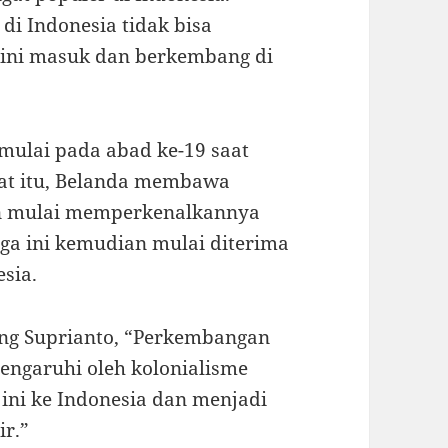
di Indonesia tidak bisa
 ini masuk dan berkembang di
imulai pada abad ke-19 saat
aat itu, Belanda membawa
an mulai memperkenalkannya
ga ini kemudian mulai diterima
sia.
ng Suprianto, “Perkembangan
pengaruhi oleh kolonialisme
ni ke Indonesia dan menjadi
ir.”