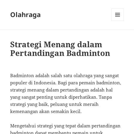
Olahraga
MENU
AND
WIDGETS
Strategi Menang dalam
Pertandingan Badminton
Badminton adalah salah satu olahraga yang sangat
populer di Indonesia. Bagi para pemain badminton,
strategi menang dalam pertandingan adalah hal
yang sangat penting untuk diperhatikan. Tanpa
strategi yang baik, peluang untuk meraih
kemenangan akan semakin kecil.
Mengetahui strategi yang tepat dalam pertandingan
badminton dapat membantu pemain untuk