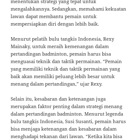
menentukan strategi yang tepat untuk
mengalahkannya. Sedangkan, memahami kekuatan
lawan dapat membantu pemain untuk
mempersiapkan diri dengan lebih baik.
Menurut pelatih bulu tangkis Indonesia, Rexy
Mainaky, untuk meraih kemenangan dalam
pertandingan badminton, pemain harus bisa
menguasai teknik dan taktik permainan. “Pemain
yang memiliki teknik dan taktik permainan yang
baik akan memiliki peluang lebih besar untuk
menang dalam pertandingan,” ujar Rexy.
Selain itu, kesabaran dan ketenangan juga
merupakan faktor penting dalam strategi menang
dalam pertandingan badminton. Menurut legenda
bulu tangkis Indonesia, Susi Susanti, pemain harus
bisa menjaga ketenangan dan kesabaran dalam
menghadapi tekanan dari lawan. “Ketika kita bisa