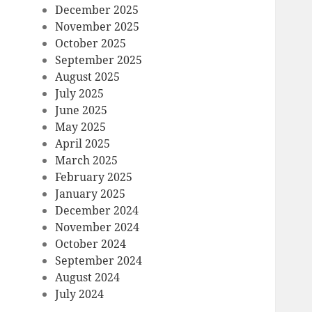
December 2025
November 2025
October 2025
September 2025
August 2025
July 2025
June 2025
May 2025
April 2025
March 2025
February 2025
January 2025
December 2024
November 2024
October 2024
September 2024
August 2024
July 2024