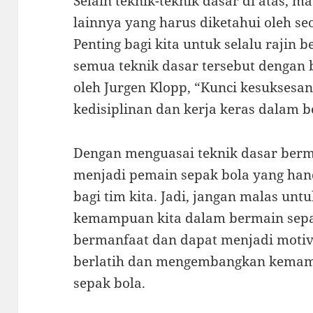
Selain teknik-teknik dasar di atas, m
lainnya yang harus diketahui oleh se
Penting bagi kita untuk selalu rajin 
semua teknik dasar tersebut dengan b
oleh Jurgen Klopp, “Kunci kesuksesa
kedisiplinan dan kerja keras dalam be
Dengan menguasai teknik dasar berma
menjadi pemain sepak bola yang hand
bagi tim kita. Jadi, jangan malas unt
kemampuan kita dalam bermain sepak
bermanfaat dan dapat menjadi motiva
berlatih dan mengembangkan kemam
sepak bola.