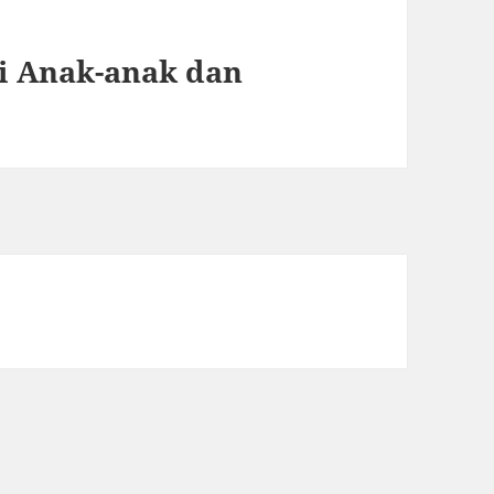
i Anak-anak dan