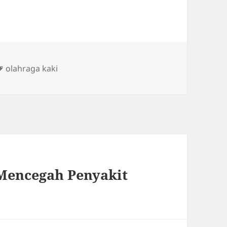
Tags
olahraga kaki
Mencegah Penyakit