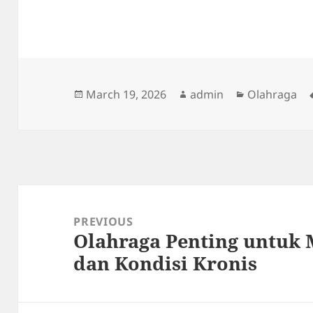
Posted
Author
Categories
March 19, 2026
admin
Olahraga
on
Post
navigation
PREVIOUS
Olahraga Penting untuk 
Previous
dan Kondisi Kronis
post: