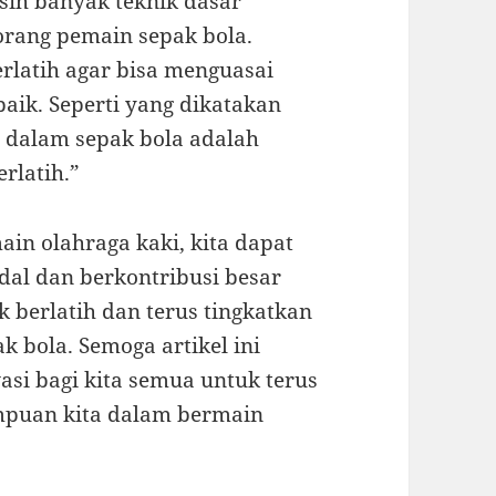
asih banyak teknik dasar
orang pemain sepak bola.
berlatih agar bisa menguasai
aik. Seperti yang dikatakan
n dalam sepak bola adalah
rlatih.”
in olahraga kaki, kita dapat
al dan berkontribusi besar
uk berlatih dan terus tingkatkan
 bola. Semoga artikel ini
si bagi kita semua untuk terus
puan kita dalam bermain