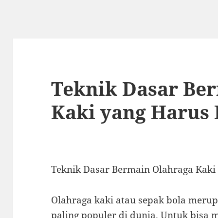
Teknik Dasar Be
Kaki yang Harus 
Teknik Dasar Bermain Olahraga Kaki
Olahraga kaki atau sepak bola merup
paling populer di dunia. Untuk bisa