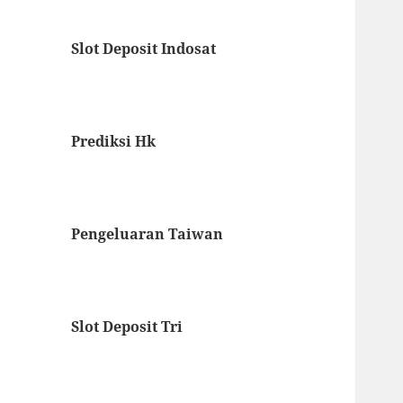
Slot Deposit Indosat
Prediksi Hk
Pengeluaran Taiwan
Slot Deposit Tri