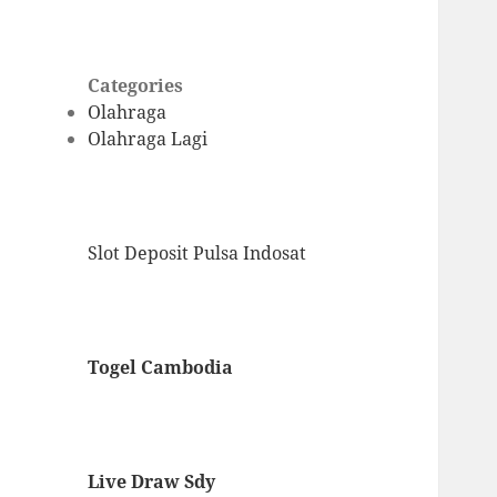
Categories
Olahraga
Olahraga Lagi
Slot Deposit Pulsa Indosat
Togel Cambodia
Live Draw Sdy