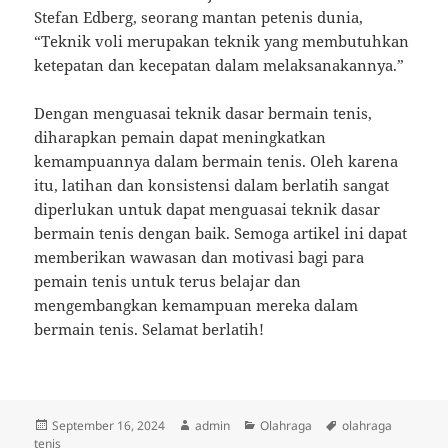
Stefan Edberg, seorang mantan petenis dunia,
“Teknik voli merupakan teknik yang membutuhkan
ketepatan dan kecepatan dalam melaksanakannya.”
Dengan menguasai teknik dasar bermain tenis,
diharapkan pemain dapat meningkatkan
kemampuannya dalam bermain tenis. Oleh karena
itu, latihan dan konsistensi dalam berlatih sangat
diperlukan untuk dapat menguasai teknik dasar
bermain tenis dengan baik. Semoga artikel ini dapat
memberikan wawasan dan motivasi bagi para
pemain tenis untuk terus belajar dan
mengembangkan kemampuan mereka dalam
bermain tenis. Selamat berlatih!
Posted
Author
Categories
Tags
September 16, 2024
admin
Olahraga
olahraga
on
tenis