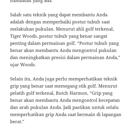
hambatan yang ada.
Salah satu teknik yang dapat membantu Anda
adalah dengan memperbaiki postur tubuh saat
melakukan pukulan. Menurut ahli golf terkenal,
Tiger Woods, postur tubuh yang benar sangat
penting dalam permainan golf. “Postur tubuh yang
benar akan membantu Anda mengontrol pukulan
dan meningkatkan presisi dalam permainan Anda,”
ujar Woods.
Selain itu, Anda juga perlu memperhatikan teknik
grip yang benar saat memegang stik golf. Menurut
pelatih golf terkenal, Butch Harmon, “Grip yang
benar akan membantu Anda mengontrol kecepatan
dan arah pukulan Anda. Jadi pastikan untuk selalu
memperhatikan grip Anda saat bermain di lapangan
berat.”