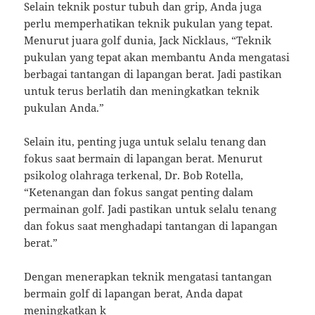
Selain teknik postur tubuh dan grip, Anda juga
perlu memperhatikan teknik pukulan yang tepat.
Menurut juara golf dunia, Jack Nicklaus, “Teknik
pukulan yang tepat akan membantu Anda mengatasi
berbagai tantangan di lapangan berat. Jadi pastikan
untuk terus berlatih dan meningkatkan teknik
pukulan Anda.”
Selain itu, penting juga untuk selalu tenang dan
fokus saat bermain di lapangan berat. Menurut
psikolog olahraga terkenal, Dr. Bob Rotella,
“Ketenangan dan fokus sangat penting dalam
permainan golf. Jadi pastikan untuk selalu tenang
dan fokus saat menghadapi tantangan di lapangan
berat.”
Dengan menerapkan teknik mengatasi tantangan
bermain golf di lapangan berat, Anda dapat
meningkatkan k