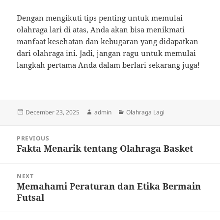
Dengan mengikuti tips penting untuk memulai
olahraga lari di atas, Anda akan bisa menikmati
manfaat kesehatan dan kebugaran yang didapatkan
dari olahraga ini. Jadi, jangan ragu untuk memulai
langkah pertama Anda dalam berlari sekarang juga!
Posted
Author
Categories
December 23, 2025
admin
Olahraga Lagi
on
Post
PREVIOUS
navigation
Fakta Menarik tentang Olahraga Basket
Previous
post:
NEXT
Memahami Peraturan dan Etika Bermain
Next
Futsal
post: