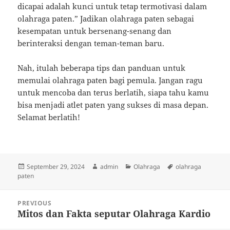
dicapai adalah kunci untuk tetap termotivasi dalam
olahraga paten.” Jadikan olahraga paten sebagai
kesempatan untuk bersenang-senang dan
berinteraksi dengan teman-teman baru.
Nah, itulah beberapa tips dan panduan untuk
memulai olahraga paten bagi pemula. Jangan ragu
untuk mencoba dan terus berlatih, siapa tahu kamu
bisa menjadi atlet paten yang sukses di masa depan.
Selamat berlatih!
Posted
Author
Categories
Tags
September 29, 2024
admin
Olahraga
olahraga
on
paten
Post
PREVIOUS
navigation
Mitos dan Fakta seputar Olahraga Kardio
Previous
post: