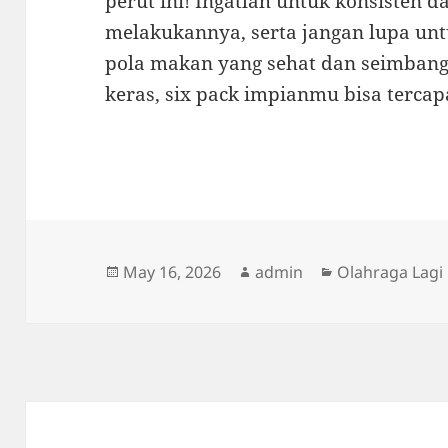
perut ini! Ingatlah untuk konsisten d
melakukannya, serta jangan lupa u
pola makan yang sehat dan seimbang
keras, six pack impianmu bisa tercap
Posted
Author
Categories
May 16, 2026
admin
Olahraga Lagi
on
Post
navigation