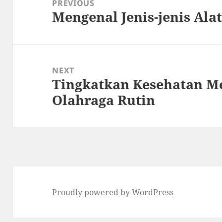
PREVIOUS
Mengenal Jenis-jenis Al
Previous
post:
NEXT
Tingkatkan Kesehatan M
Next
Olahraga Rutin
post:
Proudly powered by WordPress