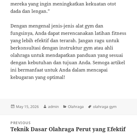
mereka yang ingin meningkatkan kekuatan otot
dada dan lengan.”
Dengan mengenal jenis-jenis alat gym dan
fungsinya, Anda dapat merencanakan latihan fitness
yang lebih efektif dan terarah. Jangan ragu untuk
berkonsultasi dengan instruktur gym atau ahli
olahraga untuk mendapatkan panduan yang sesuai
dengan kebutuhan dan tujuan Anda. Semoga artikel
ini bermanfaat untuk Anda dalam mencapai
kebugaran yang optimal!
Posted
Author
Categories
Tags
May 15, 2026
admin
Olahraga
olahraga gym
on
Post
PREVIOUS
navigation
Teknik Dasar Olahraga Perut yang Efektif
Previous
post: